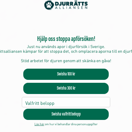
Hjälp oss stoppa apförsöken!
Just nu används apor i djurförsök i Sverige.
ttsalliansen kämpar för att stoppa det
, och omplacera
aporna
till en djur
Stöd arbetet för djuren genom att skänka en gåva!
Swisha 100 kr
Swisha 300 kr
Valfritt belopp
Swisha valfritt belopp
Läs här
o
m hur vi behandlar dina personuppgifter